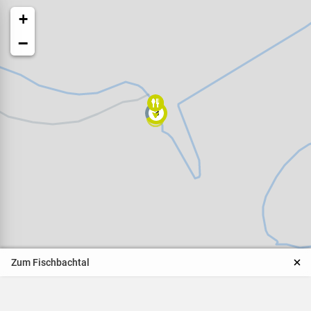
+
−
3
Veranstaltungen
Naturparkpartner
Kinder und Familien
Zum Fischbachtal
BNE - Bildung für eine
nachhaltige Entwicklung