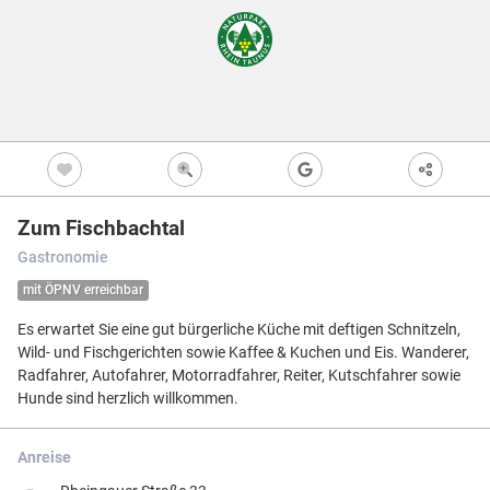
Freizeitwegen
Regionale Erzeuger
Vollständig beschi
Freizeitwegene
Nicht beschildert
Knotenpunkt
99
Kultur
Knoten mit Star
99
Bietet eine Übers
und i.d.R. einen P
Barrierearme Wege
besonders gut als
S
Ausgewählter 
99
Zum Fischbachtal
Ausgewählter 
99
Gastronomie
Z
Ausgewählter 
99
mit ÖPNV erreichbar
Knotenpunkt i
Es erwartet Sie eine gut bürgerliche Küche mit deftigen Schnitzeln,
Nicht beschildert
Hilfsknoten
Wild- und Fischgerichten sowie Kaffee & Kuchen und Eis. Wanderer,
Können bei zwei 
Radfahrer, Autofahrer, Motorradfahrer, Reiter, Kutschfahrer sowie
Direktverbindung
verwendet werden
Hunde sind herzlich willkommen.
Impressum
|
Datenschutz
|
ANB
|
© Jawg Maps © OpenStreetMap contributors
Anreise
Menü
Standort
Karte
Einstellungen
Filter
Mängel
Objekte