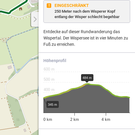
EINGESCHRÄNKT
250 Meter nach dem Wisperer Kopf
entlang der Wisper schlecht begehbar
Weg.
Entdecke auf dieser Rundwanderung das
Wispertal. Der Wispersee ist in vier Minuten zu
ergebiets
Fuß zu erreichen.
Höhenprofil
600 m
484 m
500 m
400 m
300 m
n
345 m
erung
200 m
0 km
2 km
4 km