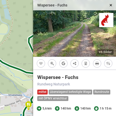
Wispersee - Fuchs
4
+6 Bilder
1
Wispersee - Fuchs
Rundweg Naturpark
mittel
überwiegend befestigte Wege
Rundroute
mit ÖPNV erreichbar
5,6 km
140 hm
140 hm
1 h 15 m