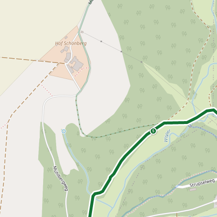
altungen
5
rkpartner
und Familien
ldung für eine
tige Entwicklung