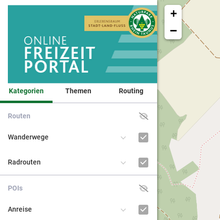
+
−
Kategorien
Themen
Routing
Routen
Veranst
Wanderwege
Naturpa
Radrouten
Kinder 
POIs
BNE - Bi
Anreise
nachhal