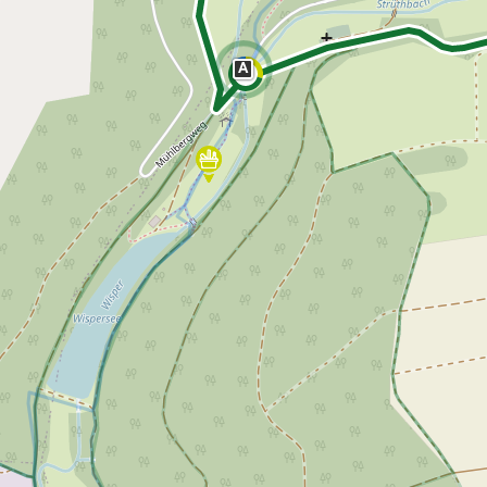
Freizeitwegenetz
le Erzeuger
Vollständig beschilderter Freizeitweg.
Freizeitwegenetz in Planung
A
7
Nicht beschilderter aber begehbarer 
Knotenpunkt
99
Knoten mit Starttafel
99
Bietet eine Übersichtskarte des Wand
und i.d.R. einen Parkplatz. Eignet sich
earme Wege
besonders gut als Einstiegspunkt.
S
Ausgewählter Startknoten
99
Ausgewählter Zwischenknoten
99
Z
Ausgewählter Zielknoten
99
Knotenpunkt in Planung
Nicht beschilderter Knotenpunkt.
Hilfsknoten
Können bei zwei Punkten mit mehrere
Direktverbindungen zur Routing-Steu
verwendet werden.