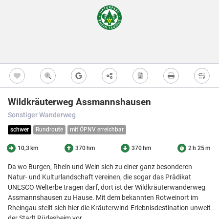
1
6
Freizeitwegen
Regionale Erzeuger
7
Vollständig beschi
Freizeitwegene
Nicht beschildert
Knotenpunkt
99
Kultur
Knoten mit Star
99
Bietet eine Übers
und i.d.R. einen P
Barrierearme Wege
besonders gut als
S
Ausgewählter 
99
Wildkräuterweg Assmannshausen
Ausgewählter 
99
Sonstiger Wanderweg
Z
Ausgewählter 
99
schwer
Rundroute
mit ÖPNV erreichbar
Knotenpunkt i
Nicht beschildert
10,3 km
370 hm
370 hm
2 h 25 m
Hilfsknoten
Können bei zwei 
Da wo Burgen, Rhein und Wein sich zu einer ganz besonderen
Direktverbindung
Natur- und Kulturlandschaft vereinen, die sogar das Prädikat
verwendet werden
UNESCO Welterbe tragen darf, dort ist der Wildkräuterwanderweg
Impressum
|
Datenschutz
|
ANB
|
Karte:
OSM contributors
Assmannshausen zu Hause. Mit dem bekannten Rotweinort im
Rheingau stellt sich hier die Kräuterwind-Erlebnisdestination unweit
Menü
Standort
Karte
Einstellungen
Filter
Mängel
Objekte
der Stadt Rüdesheim vor.