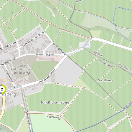
altungen
rkpartner
2
und Familien
ldung für eine
tige Entwicklung