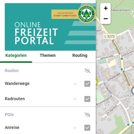
+
−
Kategorien
Themen
Routing
Routen
Veranst
2
Wanderwege
Naturpa
Radrouten
Kinder 
POIs
BNE - Bi
Anreise
nachhal