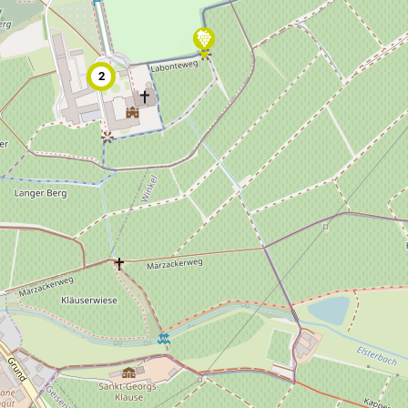
Freizeitwegenetz
le Erzeuger
Vollständig beschilderter Freizeitweg.
Freizeitwegenetz in Planung
Nicht beschilderter aber begehbarer 
2
Knotenpunkt
99
Knoten mit Starttafel
99
Bietet eine Übersichtskarte des Wand
und i.d.R. einen Parkplatz. Eignet sich
earme Wege
besonders gut als Einstiegspunkt.
S
Ausgewählter Startknoten
99
Ausgewählter Zwischenknoten
99
Z
Ausgewählter Zielknoten
99
Knotenpunkt in Planung
Nicht beschilderter Knotenpunkt.
Hilfsknoten
Können bei zwei Punkten mit mehrere
Direktverbindungen zur Routing-Steu
verwendet werden.