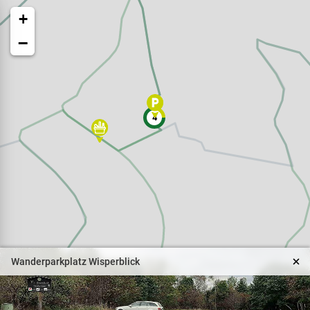
+
−
4
Veranstaltungen
Naturparkpartner
Kinder und Familien
Wanderparkplatz Wisperblick
BNE - Bildung für eine
nachhaltige Entwicklung