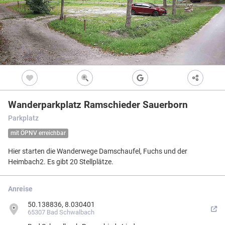
Freizeitwegen
Regionale Erzeuger
Vollständig beschi
Freizeitwegene
Nicht beschildert
Knotenpunkt
99
Kultur
Knoten mit Star
99
Vollbild
Bietet eine Übers
und i.d.R. einen P
Barrierearme Wege
besonders gut als
S
Ausgewählter 
99
Wanderparkplatz Ramschieder Sauerborn
Ausgewählter 
99
Parkplatz
Z
Ausgewählter 
99
mit ÖPNV erreichbar
Knotenpunkt i
Hier starten die Wanderwege Damschaufel, Fuchs und der
Nicht beschildert
Hilfsknoten
Heimbach2. Es gibt 20 Stellplätze.
Können bei zwei 
Direktverbindung
verwendet werden
Anreise
Impressum
|
Datenschutz
|
ANB
|
© Jawg Maps © OpenStreetMap contributors
50.138836, 8.030401
65307 Bad Schwalbach
Menü
Standort
Karte
Einstellungen
Filter
Mängel
Objekte