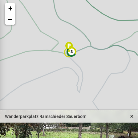
+
−
3
Veranstaltungen
Naturparkpartner
Kinder und Familien
Wanderparkplatz Ramschieder Sauerborn
BNE - Bildung für eine
nachhaltige Entwicklung