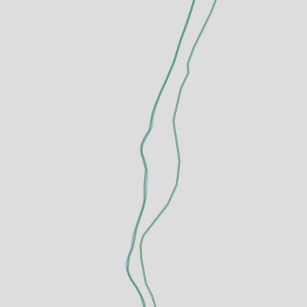
altungen
rkpartner
und Familien
ldung für eine
tige Entwicklung