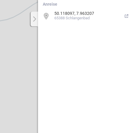
Anreise
50.118097, 7.963207
65388 Schlangenbad
Weg.
ergebiets
n
erung