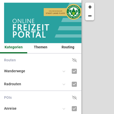
+
−
Kategorien
Themen
Routing
Routen
Veranst
Wanderwege
Naturpa
Radrouten
Kinder 
POIs
BNE - Bi
Anreise
nachhal