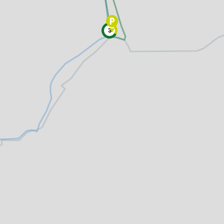
Freizeitwegenetz
le Erzeuger
Vollständig beschilderter Freizeitweg.
Freizeitwegenetz in Planung
3
Nicht beschilderter aber begehbarer 
Knotenpunkt
99
Knoten mit Starttafel
99
Bietet eine Übersichtskarte des Wand
und i.d.R. einen Parkplatz. Eignet sich
earme Wege
besonders gut als Einstiegspunkt.
S
Ausgewählter Startknoten
99
Ausgewählter Zwischenknoten
99
Z
Ausgewählter Zielknoten
99
Knotenpunkt in Planung
Nicht beschilderter Knotenpunkt.
Hilfsknoten
Können bei zwei Punkten mit mehrere
Direktverbindungen zur Routing-Steu
verwendet werden.