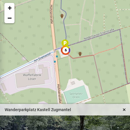
+
−
6
Veranstaltungen
Naturparkpartner
Kinder und Familien
Wanderparkplatz Kastell Zugmantel
BNE - Bildung für eine
nachhaltige Entwicklung