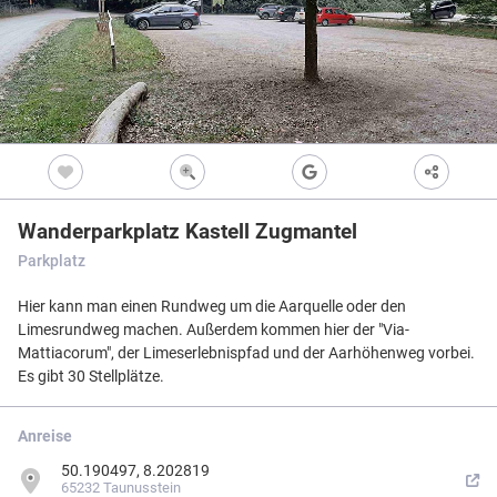
Freizeitwegen
Regionale Erzeuger
Vollständig beschi
Freizeitwegene
Nicht beschildert
Knotenpunkt
99
Kultur
Knoten mit Star
99
Vollbild
Bietet eine Übers
und i.d.R. einen P
Barrierearme Wege
besonders gut als
S
Ausgewählter 
99
Wanderparkplatz Kastell Zugmantel
Ausgewählter 
99
Parkplatz
Z
Ausgewählter 
99
Hier kann man einen Rundweg um die Aarquelle oder den
Knotenpunkt i
Limesrundweg machen. Außerdem kommen hier der "Via-
Nicht beschildert
Hilfsknoten
Mattiacorum", der Limeserlebnispfad und der Aarhöhenweg vorbei.
Können bei zwei 
Es gibt 30 Stellplätze.
Direktverbindung
verwendet werden
Impressum
|
Datenschutz
|
ANB
|
Karte:
OSM contributors
Anreise
50.190497, 8.202819
Menü
Standort
Karte
Einstellungen
Filter
Mängel
Objekte
65232 Taunusstein