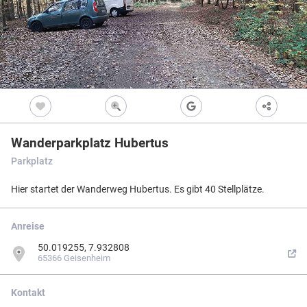
Freizeitwegen
Regionale Erzeuger
Vollständig beschi
Freizeitwegene
Nicht beschildert
Knotenpunkt
99
Kultur
Knoten mit Star
99
Vollbild
Bietet eine Übers
und i.d.R. einen P
Barrierearme Wege
besonders gut als
S
Ausgewählter 
99
Wanderparkplatz Hubertus
Ausgewählter 
99
Parkplatz
Z
Ausgewählter 
99
Hier startet der Wanderweg Hubertus. Es gibt 40 Stellplätze.
Knotenpunkt i
Nicht beschildert
Hilfsknoten
Anreise
Können bei zwei 
Direktverbindung
50.019255, 7.932808
verwendet werden
65366 Geisenheim
Impressum
|
Datenschutz
|
ANB
|
© Jawg Maps © OpenStreetMap contributors
Kontakt
Menü
Standort
Karte
Einstellungen
Filter
Mängel
Objekte