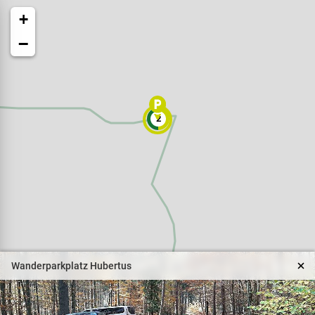
+
−
2
Veranstaltungen
Naturparkpartner
Kinder und Familien
Wanderparkplatz Hubertus
BNE - Bildung für eine
nachhaltige Entwicklung