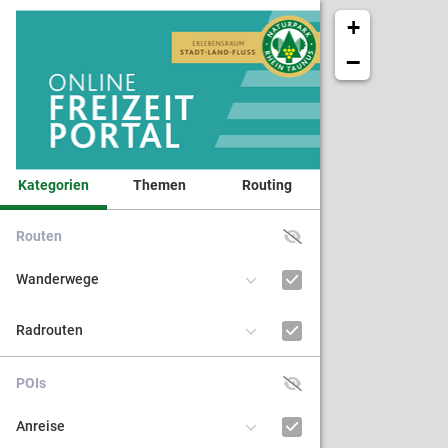
+
−
Kategorien
Themen
Routing
Routen
Veranst
Wanderwege
Naturpa
Radrouten
Kinder 
POIs
BNE - Bi
Anreise
nachhal