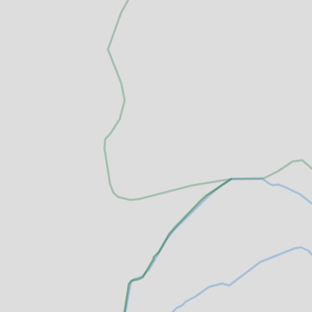
altungen
rkpartner
und Familien
ldung für eine
tige Entwicklung