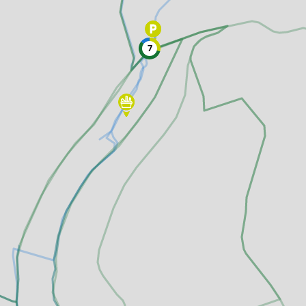
Freizeitwegenetz
le Erzeuger
Vollständig beschilderter Freizeitweg.
Freizeitwegenetz in Planung
7
Nicht beschilderter aber begehbarer 
Knotenpunkt
99
Knoten mit Starttafel
99
Bietet eine Übersichtskarte des Wand
und i.d.R. einen Parkplatz. Eignet sich
earme Wege
besonders gut als Einstiegspunkt.
S
Ausgewählter Startknoten
99
Ausgewählter Zwischenknoten
99
Z
Ausgewählter Zielknoten
99
Knotenpunkt in Planung
Nicht beschilderter Knotenpunkt.
Hilfsknoten
Können bei zwei Punkten mit mehrere
Direktverbindungen zur Routing-Steu
verwendet werden.