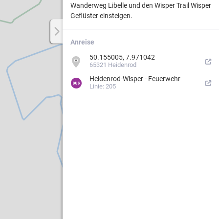
Wanderweg Libelle und den Wisper Trail Wisper
Geflüster einsteigen.
Weg.
Anreise
50.155005, 7.971042
65321 Heidenrod
ergebiets
Heidenrod-Wisper - Feuerwehr
Linie: 205
n
erung