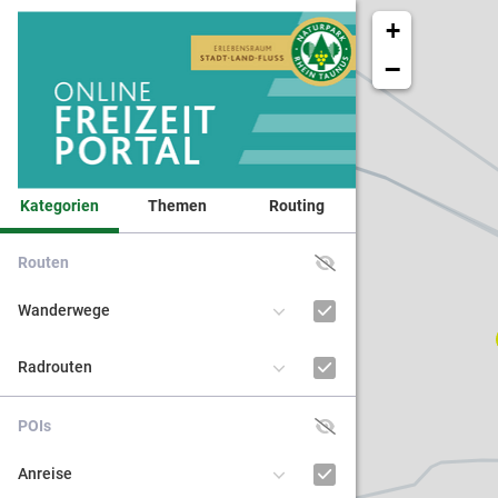
+
−
Kategorien
Themen
Routing
Routen
Veranst
Wanderwege
Naturpa
Radrouten
Kinder 
POIs
BNE - Bi
Anreise
nachhal