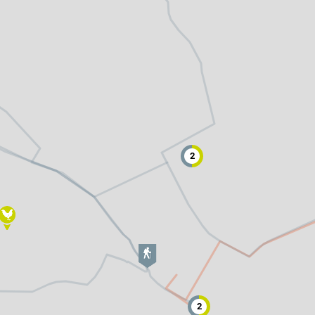
2
altungen
rkpartner
und Familien
ldung für eine
2
tige Entwicklung