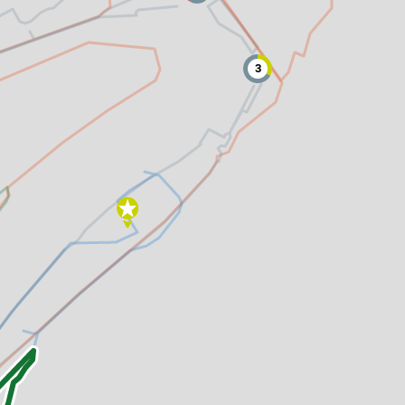
3
altungen
rkpartner
und Familien
ldung für eine
tige Entwicklung