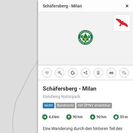
Schäfersberg - Milan
Schäfersberg - Milan
Rundweg Naturpark
leicht
Rundroute
mit ÖPNV erreichbar
4,4 km
90 hm
90 hm
55 m
Eine Wanderung durch den hinteren Teil des