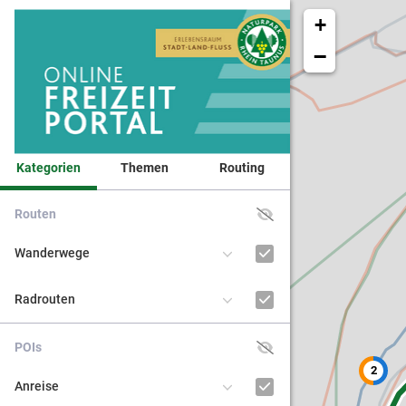
+
−
Kategorien
Themen
Routing
Routen
Veranst
Wanderwege
Naturpa
Radrouten
Kinder 
POIs
2
BNE - Bi
Anreise
nachhal