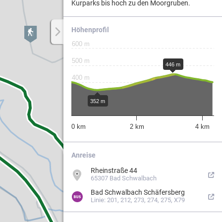
Kurparks bis hoch zu den Moorgruben.
Höhenprofil
Weg.
600 m
500 m
446 m
ergebiets
400 m
300 m
352 m
200 m
0 km
2 km
4 km
Anreise
n
Rheinstraße 44
erung
65307 Bad Schwalbach
Bad Schwalbach Schäfersberg
Linie: 201, 212, 273, 274, 275, X79