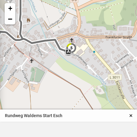
+
−
5
A
Veranstaltungen
Naturparkpartner
Kinder und Familien
Rundweg Waldems Start Esch
BNE - Bildung für eine
nachhaltige Entwicklung