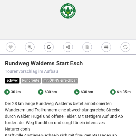
Freizeitwegen
Regionale Erzeuger
Vollständig beschi
Freizeitwegene
Nicht beschildert
Knotenpunkt
99
Kultur
Knoten mit Star
99
Bietet eine Übers
und i.d.R. einen P
Barrierearme Wege
besonders gut als
S
Ausgewählter 
99
Rundweg Waldems Start Esch
Ausgewählter 
99
Tourenvorschlag im Aufbau
Z
Ausgewählter 
99
schwer
Rundroute
mit ÖPNV erreichbar
Knotenpunkt i
Nicht beschildert
30 km
630 hm
630 hm
6 h 35 m
Hilfsknoten
Können bei zwei 
Der 28 km lange Rundweg Waldems bietet ambitionierten
Direktverbindung
23
Wanderern und Trailrunnern eine abwechslungsreiche Strecke
verwendet werden
durch Wälder, Hügel und offene Felder. Mit stetigem Auf und Ab
Impressum
|
Datenschutz
|
ANB
|
Karte:
OSM contributors
fordert der Weg Kondition und sorgt für ein intensives
Naturerlebnis.
Menü
Standort
Karte
Einstellungen
Filter
Mängel
Objekte
Kraftvolle Anstiege wechseln sich mit flowigen Passagen ab,