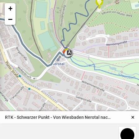
+
−
A
8
Veranstaltungen
Naturparkpartner
Kinder und Familien
RTK - Schwarzer Punkt - Von Wiesbaden Nerotal nach Wiesbaden Schierstein
BNE - Bildung für eine
nachhaltige Entwicklung