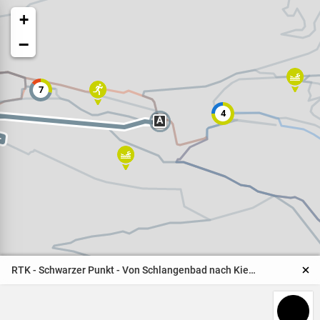
+
−
7
4
A
Veranstaltungen
Naturparkpartner
Kinder und Familien
RTK - Schwarzer Punkt - Von Schlangenbad nach Kiedrich
BNE - Bildung für eine
nachhaltige Entwicklung