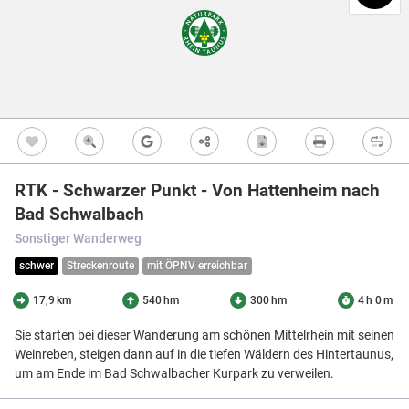
Freizeitwegen
Regionale Erzeuger
Vollständig beschi
Freizeitwegene
Nicht beschildert
Knotenpunkt
99
Kultur
Knoten mit Star
99
Bietet eine Übers
und i.d.R. einen P
Barrierearme Wege
besonders gut als
S
Ausgewählter 
99
RTK - Schwarzer Punkt - Von Hattenheim nach
Ausgewählter 
99
Bad Schwalbach
Z
Ausgewählter 
99
Sonstiger Wanderweg
Knotenpunkt i
schwer
Streckenroute
mit ÖPNV erreichbar
Nicht beschildert
Hilfsknoten
17,9 km
540 hm
300 hm
4 h 0 m
Können bei zwei 
Direktverbindung
verwendet werden
Sie starten bei dieser Wanderung am schönen Mittelrhein mit seinen
Weinreben, steigen dann auf in die tiefen Wäldern des Hintertaunus,
Impressum
|
Datenschutz
|
ANB
|
Karte:
OSM contributors
um am Ende im Bad Schwalbacher Kurpark zu verweilen.
Menü
Standort
Karte
Einstellungen
Filter
Mängel
Objekte