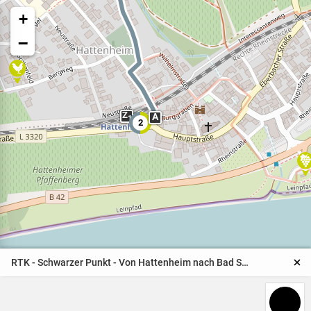
+
−
Z
A
1
2
Veranstaltungen
Naturparkpartner
Kinder und Familien
RTK - Schwarzer Punkt - Von Hattenheim nach Bad Schwalbach
BNE - Bildung für eine
nachhaltige Entwicklung