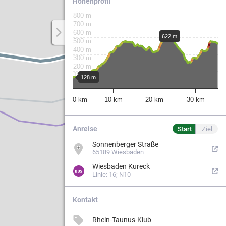
Höhenprofil
800 m
700 m
600 m
1
622 m
Weg.
500 m
400 m
300 m
200 m
ergebiets
100 m
128 m
0 m
0 km
10 km
20 km
30 km
Anreise
Start
Ziel
Sonnenberger Straße
65189 Wiesbaden
Wiesbaden Kureck
n
Linie: 16; N10
erung
Kontakt
Rhein-Taunus-Klub