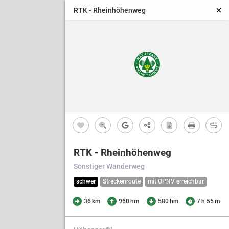
RTK - Rheinhöhenweg
2
RTK - Rheinhöhenweg
Sonstiger Wanderweg
schwer
Streckenroute
mit ÖPNV erreichbar
36 km
960 hm
580 hm
7 h 55 m