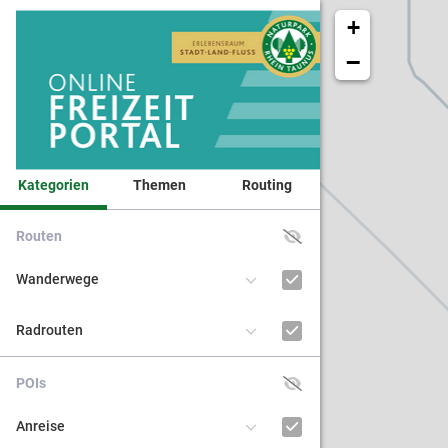
+
−
Kategorien
Themen
Routing
Routen
Veranst
Wanderwege
Naturpa
Radrouten
Kinder 
POIs
BNE - Bi
Anreise
nachhal