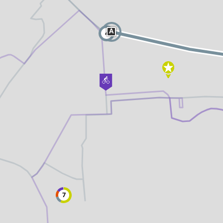
Freizeitwegenetz
le Erzeuger
Vollständig beschilderter Freizeitweg.
Freizeitwegenetz in Planung
A
4
Nicht beschilderter aber begehbarer 
Knotenpunkt
99
Knoten mit Starttafel
99
Bietet eine Übersichtskarte des Wand
und i.d.R. einen Parkplatz. Eignet sich
earme Wege
besonders gut als Einstiegspunkt.
S
Ausgewählter Startknoten
99
Ausgewählter Zwischenknoten
99
Z
Ausgewählter Zielknoten
99
Knotenpunkt in Planung
Nicht beschilderter Knotenpunkt.
Hilfsknoten
Können bei zwei Punkten mit mehrere
Direktverbindungen zur Routing-Steu
verwendet werden.
7