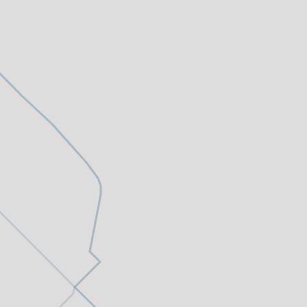
altungen
rkpartner
und Familien
ldung für eine
tige Entwicklung