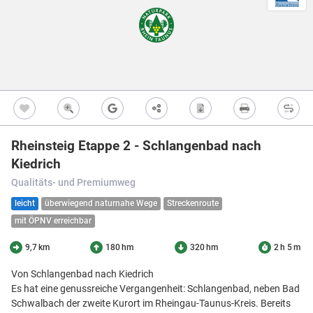
Freizeitwegen
Regionale Erzeuger
Vollständig beschi
Freizeitwegene
Nicht beschildert
Knotenpunkt
99
Kultur
Knoten mit Star
99
Bietet eine Übers
und i.d.R. einen P
Barrierearme Wege
besonders gut als
S
Ausgewählter 
99
Rheinsteig Etappe 2 - Schlangenbad nach
Ausgewählter 
99
Kiedrich
Z
Ausgewählter 
99
Qualitäts- und Premiumweg
Knotenpunkt i
leicht
überwiegend naturnahe Wege
Streckenroute
Nicht beschildert
mit ÖPNV erreichbar
Hilfsknoten
Können bei zwei 
Direktverbindung
9,7 km
180 hm
320 hm
2 h 5 m
verwendet werden
Impressum
|
Datenschutz
|
ANB
|
© Jawg Maps © OpenStreetMap contributors
Von Schlangenbad nach Kiedrich
Es hat eine genussreiche Vergangenheit: Schlangenbad, neben Bad
Schwalbach der zweite Kurort im Rheingau-Taunus-Kreis. Bereits
Menü
Standort
Karte
Einstellungen
Filter
Mängel
Objekte