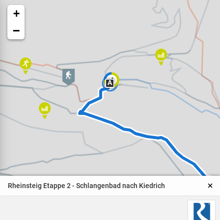
+
−
4
A
Veranstaltungen
Naturparkpartner
Kinder und Familien
Rheinsteig Etappe 2 - Schlangenbad nach Kiedrich
BNE - Bildung für eine
nachhaltige Entwicklung