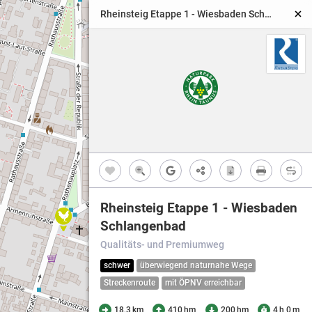
Rheinsteig Etappe 1 - Wiesbaden Schlangenbad
Rheinsteig Etappe 1 - Wiesbaden
Schlangenbad
Qualitäts- und Premiumweg
schwer
überwiegend naturnahe Wege
Streckenroute
mit ÖPNV erreichbar
18,3 km
410 hm
200 hm
4 h 0 m