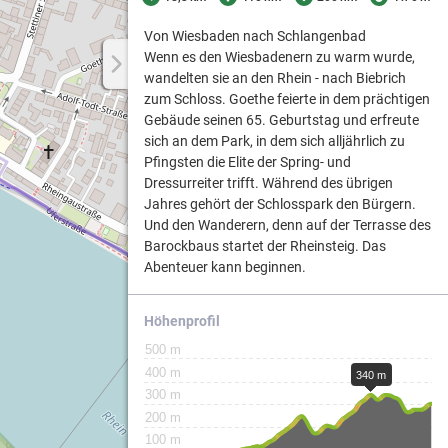
Von Wiesbaden nach Schlangenbad
Wenn es den Wiesbadenern zu warm wurde,
Weg.
wandelten sie an den Rhein - nach Biebrich
zum Schloss. Goethe feierte in dem prächtigen
Gebäude seinen 65. Geburtstag und erfreute
sich an dem Park, in dem sich alljährlich zu
ergebiets
Pfingsten die Elite der Spring- und
Dressurreiter trifft. Während des übrigen
Jahres gehört der Schlosspark den Bürgern.
Und den Wanderern, denn auf der Terrasse des
Barockbaus startet der Rheinsteig. Das
Abenteuer kann beginnen.
Höhenprofil
n
erung
500 m
400 m
340 m
300 m
200 m
100 m