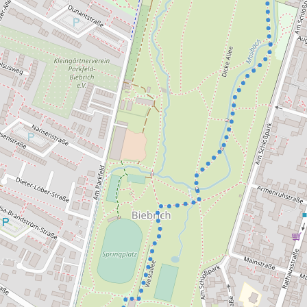
altungen
rkpartner
und Familien
ldung für eine
tige Entwicklung