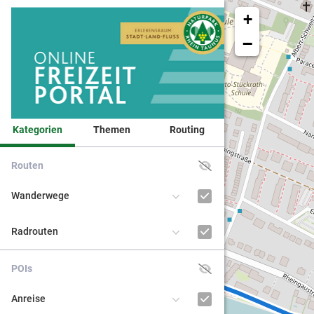
+
−
Kategorien
Themen
Routing
Routen
Veranst
Wanderwege
1
Naturpa
Radrouten
Kinder 
POIs
BNE - Bi
Anreise
nachhal