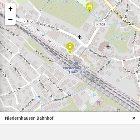
+
−
Veranstaltungen
Naturparkpartner
Kinder und Familien
Niedernhausen Bahnhof
BNE - Bildung für eine
nachhaltige Entwicklung