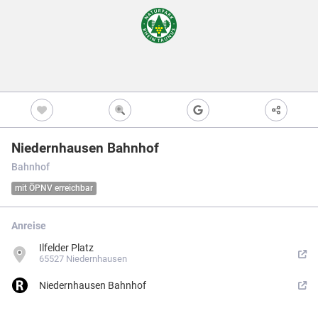
Freizeitwegen
Regionale Erzeuger
Vollständig beschi
Freizeitwegene
Nicht beschildert
Knotenpunkt
99
Kultur
Knoten mit Star
99
Bietet eine Übers
und i.d.R. einen P
Barrierearme Wege
besonders gut als
S
Ausgewählter 
99
Niedernhausen Bahnhof
Ausgewählter 
99
Bahnhof
Z
Ausgewählter 
99
mit ÖPNV erreichbar
Knotenpunkt i
Nicht beschildert
Hilfsknoten
Anreise
Können bei zwei 
Ilfelder Platz
Direktverbindung
verwendet werden
65527 Niedernhausen
Impressum
|
Datenschutz
|
ANB
|
Karte:
OSM contributors
Niedernhausen Bahnhof
Menü
Standort
Karte
Einstellungen
Filter
Mängel
Objekte