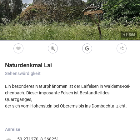
Freizeitwegen
Regionale Erzeuger
Vollständig beschi
Freizeitwegene
Nicht beschildert
Knotenpunkt
99
Kultur
+1 Bild
Knoten mit Star
99
Bietet eine Übers
und i.d.R. einen P
Barrierearme Wege
besonders gut als
S
Ausgewählter 
99
Naturdenkmal Lai
Ausgewählter 
99
Sehenswürdigkeit
Z
Ausgewählter 
99
Ein besonderes Naturphänomen ist der Laifelsen in Waldems-Rei-
Knotenpunkt i
chenbach. Dieser imposante Felsen ist Bestandteil des
Nicht beschildert
Hilfsknoten
Quarzganges,
Können bei zwei 
der sich vom Hohenstein bei Oberems bis ins Dombachtal zieht.
Direktverbindung
verwendet werden
Impressum
|
Datenschutz
|
ANB
|
© Jawg Maps © OpenStreetMap contributors
Anreise
Menü
Standort
Karte
Einstellungen
Filter
Mängel
Objekte
50.271270, 8.368251