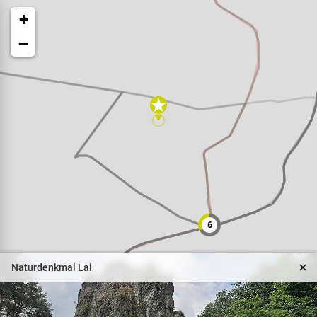
+
−
Veranstaltungen
Naturparkpartner
6
Kinder und Familien
Naturdenkmal Lai
BNE - Bildung für eine
nachhaltige Entwicklung