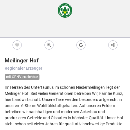
Freizeitwegen
Regionale Erzeuger
Vollständig beschi
Freizeitwegene
Nicht beschildert
Knotenpunkt
99
Kultur
Knoten mit Star
99
Bietet eine Übers
und i.d.R. einen P
Barrierearme Wege
besonders gut als
S
Ausgewählter 
99
Meilinger Hof
Ausgewählter 
99
Regionaler Erzeuger
Z
Ausgewählter 
99
mit ÖPNV erreichbar
Knotenpunkt i
Im Herzen des Untertaunus im schönen Niedermeilingen liegt der
Nicht beschildert
Hilfsknoten
Meilinger Hof. Seit vielen Generationen betreiben Wir, Familie Kunz,
Können bei zwei 
hier Landwirtschaft. Unsere Tiere werden besonders artgerecht in
Direktverbindung
verwendet werden
unserem 6-Sterne Wohlfühlstall gehalten. Auf unseren Feldern
betreiben wir nachhaltigen und modernen Ackerbau und
Impressum
|
Datenschutz
|
ANB
|
Karte:
OSM contributors
produzieren Getreide und Ölsaaten in höchster Qualität. Unser Hof
steht schon seit vielen Jahren für qualitativ hochwertige Produkte
Menü
Standort
Karte
Einstellungen
Filter
Mängel
Objekte