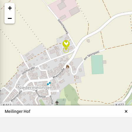
+
−
Veranstaltungen
Naturparkpartner
Kinder und Familien
Meilinger Hof
BNE - Bildung für eine
nachhaltige Entwicklung