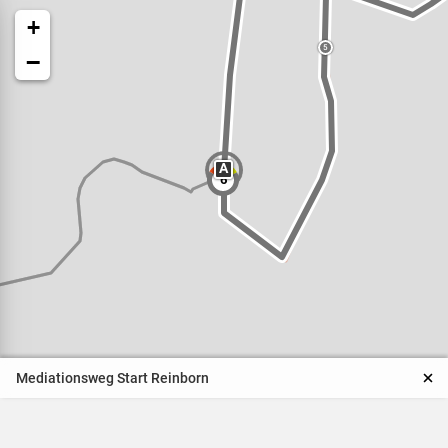
+
5
−
A
6
Veranstaltungen
Naturparkpartner
Kinder und Familien
Mediationsweg Start Reinborn
BNE - Bildung für eine
nachhaltige Entwicklung