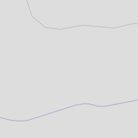
altungen
rkpartner
und Familien
ldung für eine
tige Entwicklung