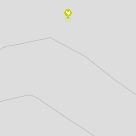
Freizeitwegenetz
le Erzeuger
Vollständig beschilderter Freizeitweg.
Freizeitwegenetz in Planung
Nicht beschilderter aber begehbarer 
Knotenpunkt
99
Knoten mit Starttafel
99
Bietet eine Übersichtskarte des Wand
und i.d.R. einen Parkplatz. Eignet sich
earme Wege
besonders gut als Einstiegspunkt.
S
Ausgewählter Startknoten
99
Ausgewählter Zwischenknoten
99
Z
Ausgewählter Zielknoten
99
Knotenpunkt in Planung
Nicht beschilderter Knotenpunkt.
Hilfsknoten
Können bei zwei Punkten mit mehrere
Direktverbindungen zur Routing-Steu
verwendet werden.