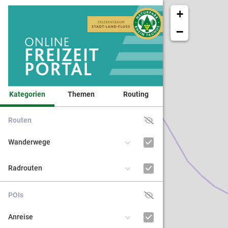
+
5
−
Kategorien
Themen
Routing
Routen
Veranst
Wanderwege
Naturpa
Radrouten
Kinder 
POIs
BNE - Bi
Anreise
nachhal