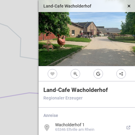
Land-Cafe Wacholderhof
Vollbild
Land-Cafe Wacholderhof
Regionaler Erzeuger
Anreise
Wacholderhof 1
65346 Eltville am Rhein