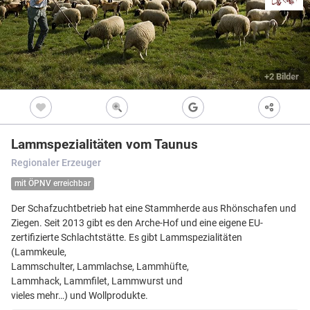
Freizeitwegen
Regionale Erzeuger
Vollständig beschi
Freizeitwegene
Nicht beschildert
Knotenpunkt
99
Kultur
+2 Bilder
Knoten mit Star
99
Bietet eine Übers
und i.d.R. einen P
Barrierearme Wege
besonders gut als
S
Ausgewählter 
99
Lammspezialitäten vom Taunus
Ausgewählter 
99
Regionaler Erzeuger
Z
Ausgewählter 
99
mit ÖPNV erreichbar
Knotenpunkt i
Der Schafzuchtbetrieb hat eine Stammherde aus Rhönschafen und
Nicht beschildert
Hilfsknoten
Ziegen. Seit 2013 gibt es den Arche-Hof und eine eigene EU-
Können bei zwei 
zertifizierte Schlachtstätte. Es gibt Lammspezialitäten
Direktverbindung
verwendet werden
(Lammkeule,
Lammschulter, Lammlachse, Lammhüfte,
Impressum
|
Datenschutz
|
ANB
|
© Jawg Maps © OpenStreetMap contributors
Lammhack, Lammfilet, Lammwurst und
vieles mehr…) und Wollprodukte.
Menü
Standort
Karte
Einstellungen
Filter
Mängel
Objekte