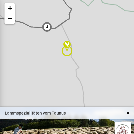
+
−
4
Veranstaltungen
Naturparkpartner
Kinder und Familien
Lammspezialitäten vom Taunus
BNE - Bildung für eine
nachhaltige Entwicklung