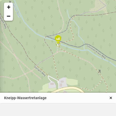
+
−
Veranstaltungen
Naturparkpartner
Kinder und Familien
Kneipp-Wassertretanlage
BNE - Bildung für eine
nachhaltige Entwicklung