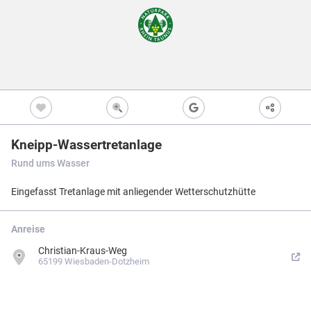
Freizeitwegen
Regionale Erzeuger
Vollständig beschi
Freizeitwegene
Nicht beschildert
Knotenpunkt
99
Kultur
Knoten mit Star
99
Bietet eine Übers
und i.d.R. einen P
Barrierearme Wege
besonders gut als
S
Ausgewählter 
99
Kneipp-Wassertretanlage
Ausgewählter 
99
Rund ums Wasser
Z
Ausgewählter 
99
Eingefasst Tretanlage mit anliegender Wetterschutzhütte
Knotenpunkt i
Nicht beschildert
Hilfsknoten
Anreise
Können bei zwei 
Direktverbindung
Christian-Kraus-Weg
verwendet werden
65199 Wiesbaden-Dotzheim
Impressum
|
Datenschutz
|
ANB
|
Karte:
OSM contributors
Menü
Standort
Karte
Einstellungen
Filter
Mängel
Objekte