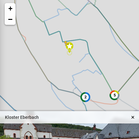
+
−
Veranstaltungen
Naturparkpartner
5
2
Kinder und Familien
Kloster Eberbach
BNE - Bildung für eine
nachhaltige Entwicklung