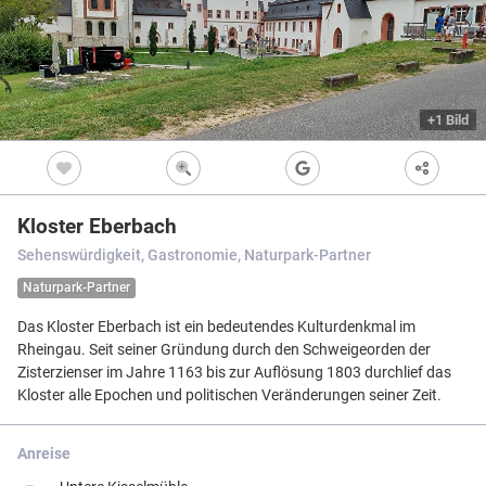
Freizeitwegen
Regionale Erzeuger
Vollständig beschi
Freizeitwegene
Nicht beschildert
Knotenpunkt
99
Kultur
+1 Bild
Knoten mit Star
99
Bietet eine Übers
und i.d.R. einen P
Barrierearme Wege
besonders gut als
S
Ausgewählter 
99
Kloster Eberbach
Ausgewählter 
99
Sehenswürdigkeit, Gastronomie, Naturpark-Partner
Z
Ausgewählter 
99
Naturpark-Partner
Knotenpunkt i
Das Kloster Eberbach ist ein bedeutendes Kulturdenkmal im
Nicht beschildert
Hilfsknoten
Rheingau. Seit seiner Gründung durch den Schweigeorden der
Können bei zwei 
Zisterzienser im Jahre 1163 bis zur Auflösung 1803 durchlief das
Direktverbindung
verwendet werden
Kloster alle Epochen und politischen Veränderungen seiner Zeit.
Impressum
|
Datenschutz
|
ANB
|
© Jawg Maps © OpenStreetMap contributors
Anreise
Menü
Standort
Karte
Einstellungen
Filter
Mängel
Objekte