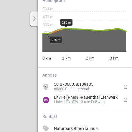
Höhenprofil
500 m
400 m
Weg.
293 m
300 m
200 m
226 m
100 m
ergebiets
0 m
0 km
1 km
2 km
3 km
Anreise
50.073680, 8.109105
65388 Schlangenbad
Eltville (Rhein)-Rauenthal Efenwerk
n
Linie: 173; X79 - 3 min Fußweg
erung
Kontakt
Naturpark RheinTaunus