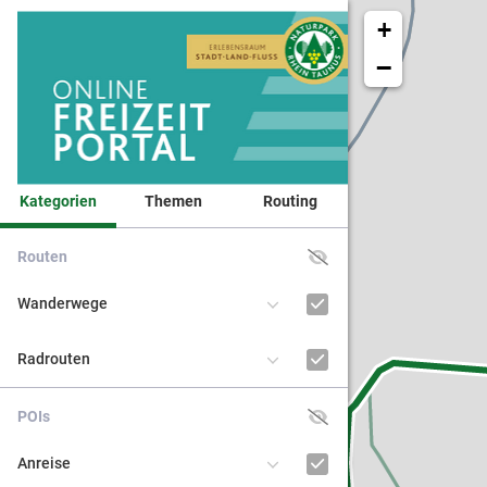
+
−
Kategorien
Themen
Routing
Routen
Veranst
Wanderwege
Naturpa
Radrouten
Kinder 
POIs
BNE - Bi
Anreise
nachhal