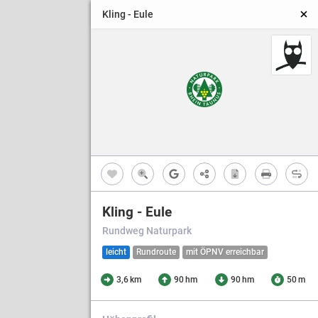
Kling - Eule
Kling - Eule
Rundweg Naturpark
leicht
Rundroute
mit ÖPNV erreichbar
3,6 km
90 hm
90 hm
50 m