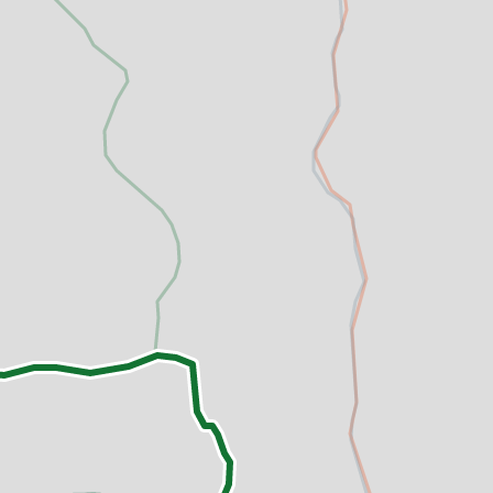
altungen
rkpartner
und Familien
ldung für eine
tige Entwicklung