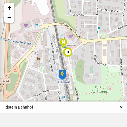
+
−
3
Veranstaltungen
Naturparkpartner
Kinder und Familien
Idstein Bahnhof
BNE - Bildung für eine
nachhaltige Entwicklung