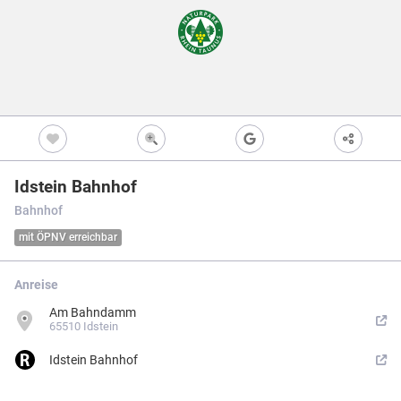
Freizeitwegen
Regionale Erzeuger
Vollständig beschi
Freizeitwegene
Nicht beschildert
Knotenpunkt
99
Kultur
Knoten mit Star
99
Bietet eine Übers
und i.d.R. einen P
Barrierearme Wege
besonders gut als
S
Ausgewählter 
99
Idstein Bahnhof
Ausgewählter 
99
Bahnhof
Z
Ausgewählter 
99
mit ÖPNV erreichbar
Knotenpunkt i
Nicht beschildert
Hilfsknoten
Anreise
Können bei zwei 
Am Bahndamm
Direktverbindung
verwendet werden
65510 Idstein
Impressum
|
Datenschutz
|
ANB
|
Karte:
OSM contributors
Idstein Bahnhof
Menü
Standort
Karte
Einstellungen
Filter
Mängel
Objekte