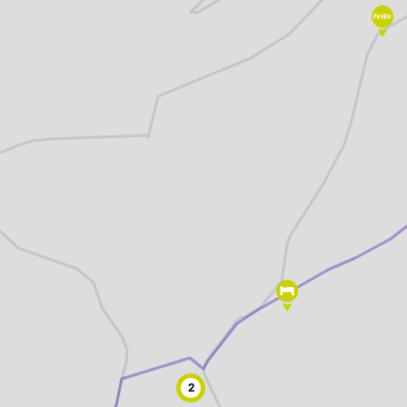
altungen
rkpartner
und Familien
ldung für eine
2
tige Entwicklung