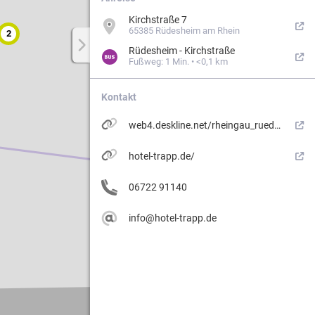
Kirchstraße 7
65385 Rüdesheim am Rhein
2
Rüdesheim - Kirchstraße
Weg.
Fußweg: 1 Min. • <0,1 km
Kontakt
ergebiets
web4.deskline.net/rheingau_ruedes/de/accommodation/detail/RPT/4bbf14b6-2408-4cf7-93b9-5e6d348176d5/hotel_trapp?lkSCR=logo&customHeader=true&customFooter=true&AspxAutoDetectCookieSupport=1
2
hotel-trapp.de/
06722 91140
info@hotel-trapp.de
n
erung