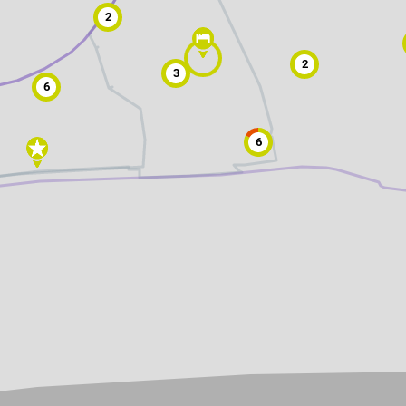
2
Freizeitwegenetz
le Erzeuger
Vollständig beschilderter Freizeitweg.
Freizeitwegenetz in Planung
2
Nicht beschilderter aber begehbarer 
3
Knotenpunkt
99
6
Knoten mit Starttafel
99
Bietet eine Übersichtskarte des Wand
6
und i.d.R. einen Parkplatz. Eignet sich
earme Wege
besonders gut als Einstiegspunkt.
S
Ausgewählter Startknoten
99
Ausgewählter Zwischenknoten
99
Z
Ausgewählter Zielknoten
99
Knotenpunkt in Planung
Nicht beschilderter Knotenpunkt.
Hilfsknoten
Können bei zwei Punkten mit mehrere
Direktverbindungen zur Routing-Steu
verwendet werden.