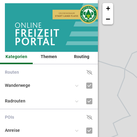
+
−
Kategorien
Themen
Routing
Routen
Veranst
Wanderwege
Naturpa
Radrouten
Kinder 
POIs
BNE - Bi
Anreise
nachhal