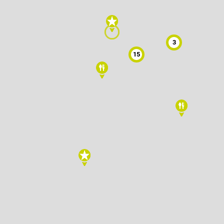
Freizeitwegenetz
le Erzeuger
Vollständig beschilderter Freizeitweg.
Freizeitwegenetz in Planung
Nicht beschilderter aber begehbarer 
3
Knotenpunkt
99
15
Knoten mit Starttafel
99
Bietet eine Übersichtskarte des Wand
und i.d.R. einen Parkplatz. Eignet sich
earme Wege
besonders gut als Einstiegspunkt.
S
Ausgewählter Startknoten
99
Ausgewählter Zwischenknoten
99
Z
Ausgewählter Zielknoten
99
Knotenpunkt in Planung
Nicht beschilderter Knotenpunkt.
Hilfsknoten
Können bei zwei Punkten mit mehrere
Direktverbindungen zur Routing-Steu
verwendet werden.