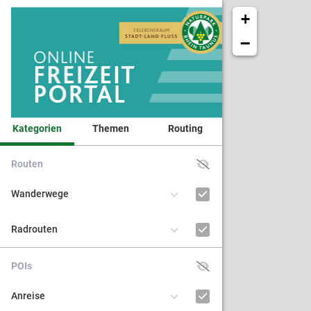
+
−
Kategorien
Themen
Routing
Routen
Veranst
Wanderwege
Naturpa
Radrouten
Kinder 
POIs
BNE - Bi
Anreise
nachhal