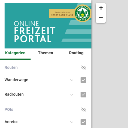
+
−
Kategorien
Themen
Routing
Routen
Veranst
Wanderwege
Naturpa
Radrouten
Kinder 
POIs
BNE - Bi
Anreise
nachhal