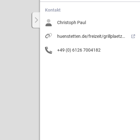
Kontakt
Christoph Paul
Weg.
huenstetten.de/freizeit/grillplaetze/wallbach/
ergebiets
+49 (0) 6126 7004182
n
erung