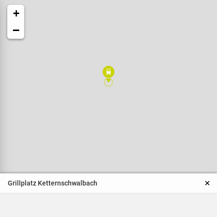
+
−
Veranstaltungen
Naturparkpartner
Kinder und Familien
Grillplatz Ketternschwalbach
BNE - Bildung für eine
nachhaltige Entwicklung