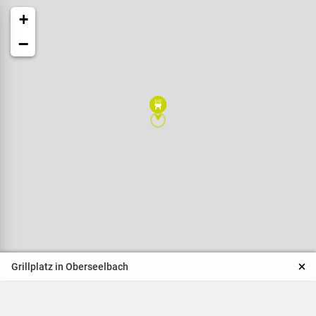
+
−
Veranstaltungen
Naturparkpartner
Kinder und Familien
Grillplatz in Oberseelbach
BNE - Bildung für eine
nachhaltige Entwicklung