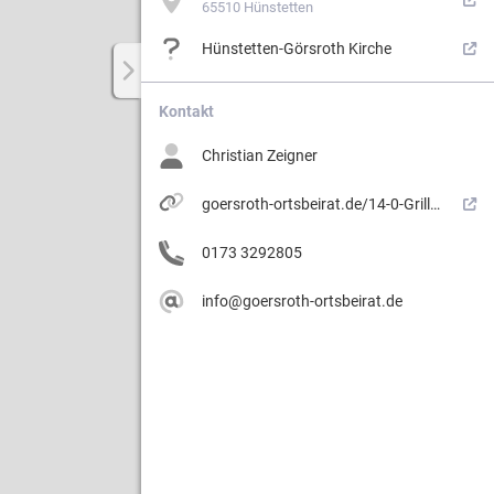
65510 Hünstetten
Hünstetten-Görsroth Kirche
Weg.
Kontakt
Christian Zeigner
ergebiets
goersroth-ortsbeirat.de/14-0-Grillplatz.html
0173 3292805
info@goersroth-ortsbeirat.de
3
n
erung