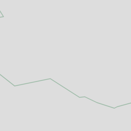
altungen
rkpartner
und Familien
ldung für eine
tige Entwicklung