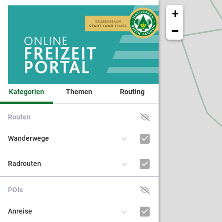
+
−
Kategorien
Themen
Routing
Routen
Veranst
Wanderwege
Naturpa
Radrouten
Kinder 
POIs
BNE - Bi
Anreise
nachhal