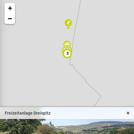
+
−
3
Veranstaltungen
Naturparkpartner
Kinder und Familien
Freizeitanlage Dreispitz
BNE - Bildung für eine
nachhaltige Entwicklung