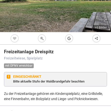
Freizeitwegen
Regionale Erzeuger
Vollständig beschi
Freizeitwegene
Nicht beschildert
Knotenpunkt
99
Kultur
+6 Bilder
Knoten mit Star
99
Bietet eine Übers
und i.d.R. einen P
Barrierearme Wege
besonders gut als
S
Ausgewählter 
99
Freizeitanlage Dreispitz
Ausgewählter 
99
Freizeitwiese, Spielplatz
Z
Ausgewählter 
99
mit ÖPNV erreichbar
Knotenpunkt i
Nicht beschildert
EINGESCHRÄNKT
Hilfsknoten
Bitte aktuelle Stufe der Waldbrandgefahr beachten
Können bei zwei 
Direktverbindung
verwendet werden
Zu der Freizeitanlage gehören ein Kinderspielplatz, eine Grillstelle,
Impressum
|
Datenschutz
|
ANB
|
© Jawg Maps © OpenStreetMap contributors
eine Finnenbahn, ein Bolzplatz und Liege- und Picknickwiesen.
Menü
Standort
Karte
Einstellungen
Filter
Mängel
Objekte