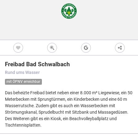
Freizeitwegen
Regionale Erzeuger
Vollständig beschi
Freizeitwegene
Nicht beschildert
Knotenpunkt
99
Kultur
Knoten mit Star
99
Bietet eine Übers
und i.d.R. einen P
Barrierearme Wege
besonders gut als
S
Ausgewählter 
99
Freibad Bad Schwalbach
Ausgewählter 
99
Rund ums Wasser
Z
Ausgewählter 
99
mit ÖPNV erreichbar
Knotenpunkt i
Das beheizte Freibad bietet neben einer 8.000 m² Liegewiese, ein 50
Nicht beschildert
Hilfsknoten
Meterbecken mit Sprungtürmen, ein Kinderbecken und eine 60 m
Können bei zwei 
Wasserrutsche. Zudem gibt es auch ein Wasserbecken mit
Direktverbindung
verwendet werden
Strömungskanal, Sprudelbucht mit Sitzbank und Massagedüsen.
Des Weiteren gibt es ein Kiosk, ein Beachvolleyballplatz und
Impressum
|
Datenschutz
|
ANB
|
Karte:
OSM contributors
Tischtennisplatten.
Menü
Standort
Karte
Einstellungen
Filter
Mängel
Objekte