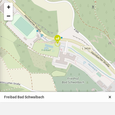
+
−
Veranstaltungen
Naturparkpartner
Kinder und Familien
Freibad Bad Schwalbach
BNE - Bildung für eine
nachhaltige Entwicklung