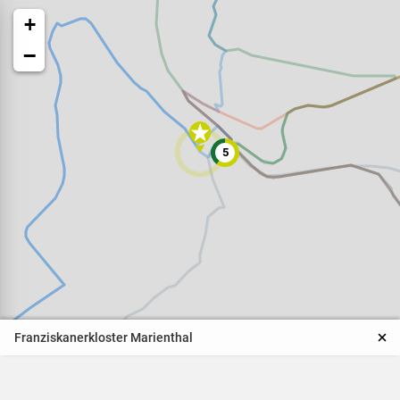
+
−
5
Veranstaltungen
Naturparkpartner
Kinder und Familien
Franziskanerkloster Marienthal
BNE - Bildung für eine
nachhaltige Entwicklung