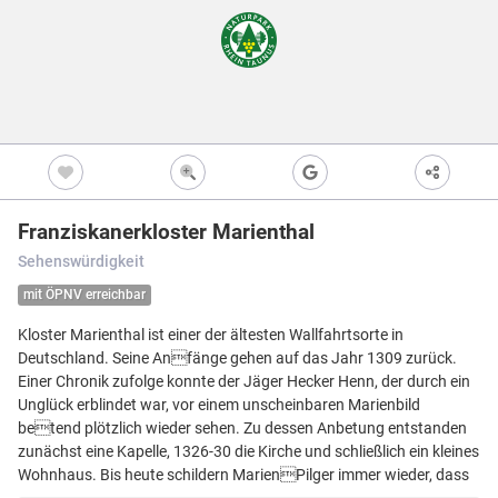
Freizeitwegen
Regionale Erzeuger
Vollständig beschi
Freizeitwegene
Nicht beschildert
Knotenpunkt
99
Kultur
Knoten mit Star
99
Bietet eine Übers
und i.d.R. einen P
Barrierearme Wege
besonders gut als
S
Ausgewählter 
99
Franziskanerkloster Marienthal
Ausgewählter 
99
Sehenswürdigkeit
Z
Ausgewählter 
99
mit ÖPNV erreichbar
Knotenpunkt i
Kloster Marienthal ist einer der ältesten Wallfahrtsorte in
Nicht beschildert
Hilfsknoten
Deutschland. Seine Anfänge gehen auf das Jahr 1309 zurück.
Können bei zwei 
Einer Chronik zufolge konnte der Jäger Hecker Henn, der durch ein
Direktverbindung
verwendet werden
Unglück erblindet war, vor einem unscheinbaren Marienbild
betend plötzlich wieder sehen. Zu dessen Anbetung entstanden
Impressum
|
Datenschutz
|
ANB
|
© Jawg Maps © OpenStreetMap contributors
zunächst eine Kapelle, 1326-30 die Kirche und schließlich ein kleines
Wohnhaus. Bis heute schildern MarienPilger immer wieder, dass
Menü
Standort
Karte
Einstellungen
Filter
Mängel
Objekte