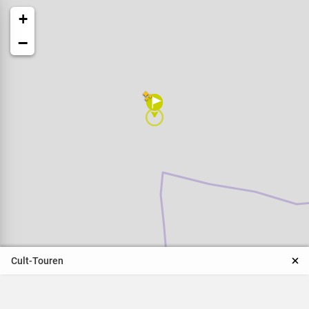
+
−
Veranstaltungen
Naturparkpartner
Kinder und Familien
Cult-Touren
BNE - Bildung für eine
nachhaltige Entwicklung