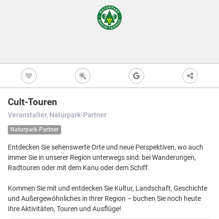
Freizeitwegen
Regionale Erzeuger
Vollständig beschi
Freizeitwegene
Nicht beschildert
Knotenpunkt
99
Kultur
Knoten mit Star
99
Bietet eine Übers
und i.d.R. einen P
Barrierearme Wege
besonders gut als
S
Ausgewählter 
99
Cult-Touren
Ausgewählter 
99
Veranstalter, Naturpark-Partner
Z
Ausgewählter 
99
Naturpark-Partner
Knotenpunkt i
Entdecken Sie sehenswerte Orte und neue Perspektiven, wo auch
Nicht beschildert
Hilfsknoten
immer Sie in unserer Region unterwegs sind: bei Wanderungen,
Können bei zwei 
Radtouren oder mit dem Kanu oder dem Schiff.
Direktverbindung
verwendet werden
Kommen Sie mit und entdecken Sie Kultur, Landschaft, Geschichte
Impressum
|
Datenschutz
|
ANB
|
© Jawg Maps © OpenStreetMap contributors
und Außergewöhnliches in Ihrer Region – buchen Sie noch heute
Ihre Aktivitäten, Touren und Ausflüge!
Menü
Standort
Karte
Einstellungen
Filter
Mängel
Objekte