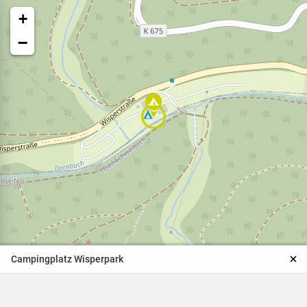
+
−
Veranstaltungen
Naturparkpartner
Kinder und Familien
Campingplatz Wisperpark
BNE - Bildung für eine
nachhaltige Entwicklung