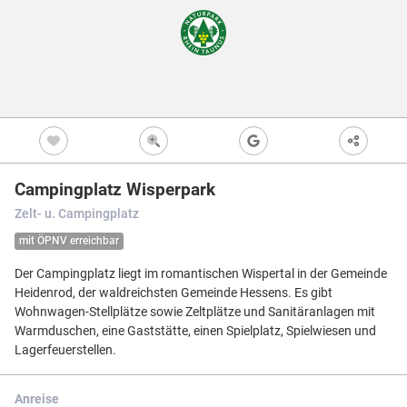
Freizeitwegen
Regionale Erzeuger
Vollständig beschi
Freizeitwegene
Nicht beschildert
Knotenpunkt
99
Kultur
Knoten mit Star
99
Bietet eine Übers
und i.d.R. einen P
Barrierearme Wege
besonders gut als
S
Ausgewählter 
99
Campingplatz Wisperpark
Ausgewählter 
99
Zelt- u. Campingplatz
Z
Ausgewählter 
99
mit ÖPNV erreichbar
Knotenpunkt i
Der Campingplatz liegt im romantischen Wispertal in der Gemeinde
Nicht beschildert
Hilfsknoten
Heidenrod, der waldreichsten Gemeinde Hessens. Es gibt
Können bei zwei 
Wohnwagen-Stellplätze sowie Zeltplätze und Sanitäranlagen mit
Direktverbindung
verwendet werden
Warmduschen, eine Gaststätte, einen Spielplatz, Spielwiesen und
Lagerfeuerstellen.
Impressum
|
Datenschutz
|
ANB
|
Karte:
OSM contributors
Menü
Standort
Karte
Einstellungen
Filter
Mängel
Objekte
Anreise