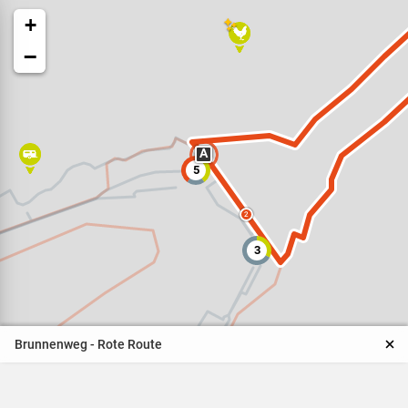
+
−
A
5
Veranstaltungen
2
3
Naturparkpartner
Kinder und Familien
Brunnenweg - Rote Route
BNE - Bildung für eine
nachhaltige Entwicklung