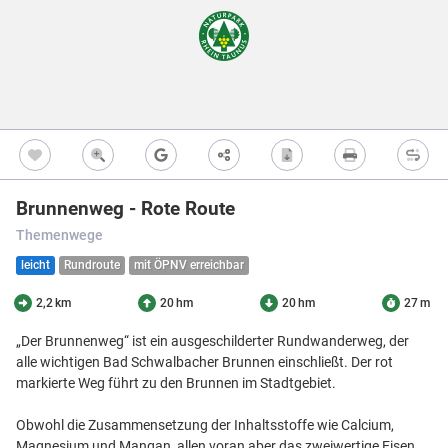
Freizeitwegen
Regionale Erzeuger
Vollständig beschi
Freizeitwegene
Nicht beschildert
Knotenpunkt
99
Kultur
Knoten mit Star
99
Bietet eine Übers
und i.d.R. einen P
Barrierearme Wege
besonders gut als
S
Ausgewählter 
99
Brunnenweg - Rote Route
Ausgewählter 
99
Themenwege
Z
Ausgewählter 
99
leicht
Rundroute
mit ÖPNV erreichbar
Knotenpunkt i
Nicht beschildert
2,2 km
20 hm
20 hm
27 m
Hilfsknoten
Können bei zwei 
„Der Brunnenweg“ ist ein ausgeschilderter Rundwanderweg, der
Direktverbindung
alle wichtigen Bad Schwalbacher Brunnen einschließt. Der rot
verwendet werden
markierte Weg führt zu den Brunnen im Stadtgebiet.
Impressum
|
Datenschutz
|
ANB
|
© Jawg Maps © OpenStreetMap contributors
Obwohl die Zusammensetzung der Inhaltsstoffe wie Calcium,
Menü
Standort
Karte
Einstellungen
Filter
Mängel
Objekte
Magnesium und Mangan, allen voran aber das zweiwertige Eisen,