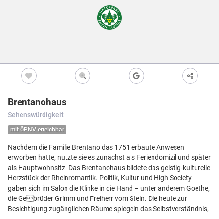
Freizeitwegen
Regionale Erzeuger
Vollständig beschi
Freizeitwegene
Nicht beschildert
Knotenpunkt
99
Kultur
Knoten mit Star
99
Bietet eine Übers
und i.d.R. einen P
Barrierearme Wege
besonders gut als
S
Ausgewählter 
99
Brentanohaus
Ausgewählter 
99
Sehenswürdigkeit
Z
Ausgewählter 
99
mit ÖPNV erreichbar
Knotenpunkt i
Nachdem die Familie Brentano das 1751 erbaute Anwesen
Nicht beschildert
Hilfsknoten
erworben hatte, nutzte sie es zunächst als Feriendomizil und später
Können bei zwei 
als Hauptwohnsitz. Das Brentanohaus bildete das geistig-kulturelle
Direktverbindung
verwendet werden
Herzstück der Rheinromantik. Politik, Kultur und High Society
gaben sich im Salon die Klinke in die Hand – unter anderem Goethe,
Impressum
|
Datenschutz
|
ANB
|
Karte:
OSM contributors
die Gebrüder Grimm und Freiherr vom Stein. Die heute zur
Besichtigung zugänglichen Räume spiegeln das Selbstverständnis,
Menü
Standort
Karte
Einstellungen
Filter
Mängel
Objekte