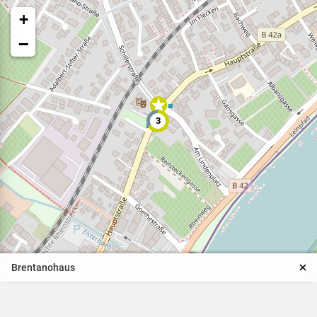
+
−
3
Veranstaltungen
Naturparkpartner
Kinder und Familien
Brentanohaus
BNE - Bildung für eine
nachhaltige Entwicklung